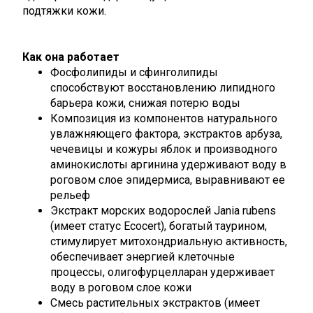
ТОВАР ДОБАВЛЕН В КОРЗИНУ
подтяжки кожи.
Продолжить покупки
Перейти в корзину
Как она работает
Фосфолипиды и сфинголипиды
способствуют восстановлению липидного
барьера кожи, снижая потерю воды
Композиция из компонентов натурального
увлажняющего фактора, экстрактов арбуза,
чечевицы и кожуры яблок и производного
аминокислоты аргинина удерживают воду в
роговом слое эпидермиса, выравнивают ее
рельеф
Экстракт морских водорослей Jania rubens
(имеет статус Ecоcert), богатый таурином,
стимулирует митохондриальную активность,
обеспечивает энергией клеточные
процессы, олигофурцелларан удерживает
воду в роговом слое кожи
Смесь растительных экстрактов (имеет