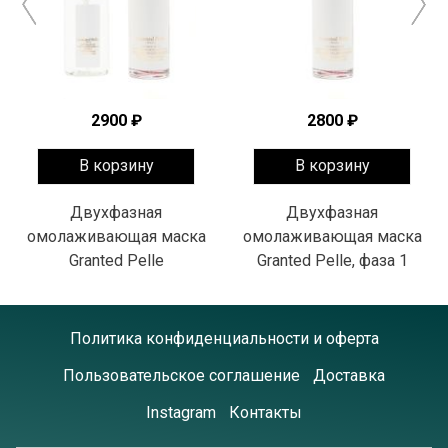
ТОВАР ДОБАВЛЕН
ТОВАР ДОБАВЛЕН
В КОРЗИНУ
В КОРЗИНУ
2900 ₽
2800 ₽
Продолжить покупки
Продолжить покупки
В корзину
В корзину
Перейти в корзину
Перейти в корзину
Двухфазная
Двухфазная
омолаживающая маска
омолаживающая маска
Granted Pelle
Granted Pelle, фаза 1
Политика конфиденциальности и оферта
Пользовательское соглашение
Доставка
Instagram
Контакты