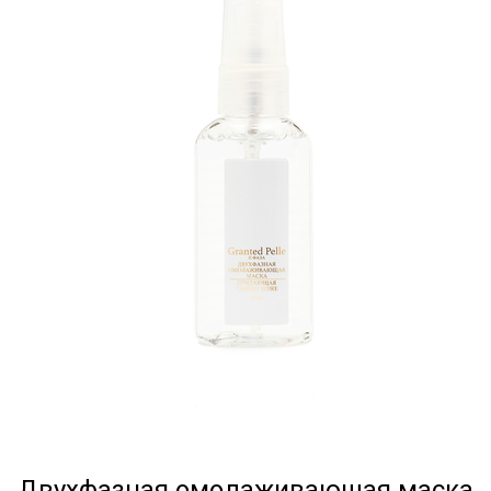
Двухфазная омолаживающая маска