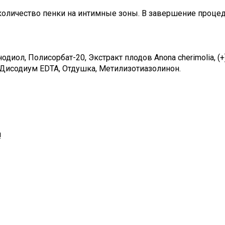
количество пенки на интимные зоны. В завершение процед
диол, Полисорбат-20, Экстракт плодов Anona cherimolia, (
s, Дисодиум EDTA, Отдушка, Метилизотиазолинон.
!