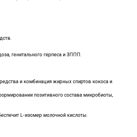
дств.
оза, генитального герпеса и ЗППП.
редства и комбинация жирных спиртов кокоса и
формировании позитивного состава микробиоты,
обеспечит L-изомер молочной кислоты.