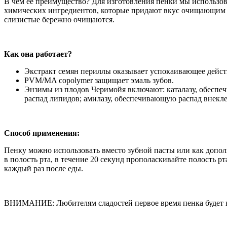
В чем ее преимущество? Для изготовления пенки мы использов
химических ингредиентов, которые придают вкус очищающим с
слизистые бережно очищаются.
Как она работает?
Экстракт семян периллы оказывает успокаивающее действи
PVM/MA copolymer защищает эмаль зубов.
Энзимы из плодов Черимойя включают: каталазу, обесп
распад липидов; амилазу, обеспечивающую распад внекле
Способ применения:
Пенку можно использовать вместо зубной пасты или как допол
в полость рта, в течение 20 секунд прополаскивайте полость р
каждый раз после еды.
ВНИМАНИЕ: Любителям сладостей первое время пенка будет каз