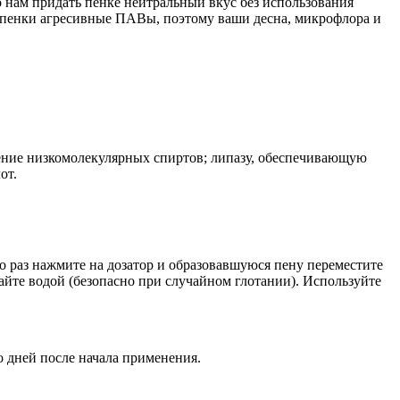
 нам придать пенке нейтральный вкус без использования
 пенки агресивные ПАВы, поэтому ваши десна, микрофлора и
ение низкомолекулярных спиртов; липазу, обеспечивающую
от.
о раз нажмите на дозатор и образовавшуюся пену переместите
вайте водой (безопасно при случайном глотании). Используйте
 дней после начала применения.