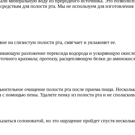
али минеральную воду из природного источника. Это позволило
редствам для полости рта. Мы не используем для изготовления
е на слизистую полости рта, смягчает и увлажняет ее.
ечивающую разложение перексида водорода и ускоряющую окисл
точного крахмала; протеазу, расщепляющую белки до аминокисл
ьнительное очищение полости рта после приема пищи. Нескольк
та с помощью пены. Удалите пенку из полости рта и не споласки
аться солоноватой, но это ощущение пройдет спустя несколько